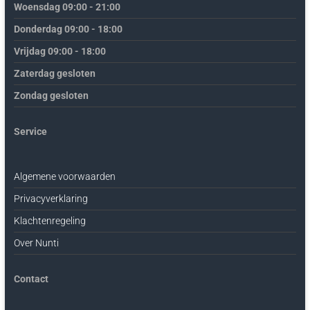
Woensdag 09:00 - 21:00
Donderdag 09:00 - 18:00
Vrijdag 09:00 - 18:00
Zaterdag gesloten
Zondag gesloten
Service
Algemene voorwaarden
Privacyverklaring
Klachtenregeling
Over Nunti
Contact