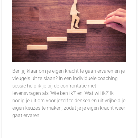
Ben jij klaar om je eigen kracht te gaan ervaren en je
vleugels uit te slaan? In een individuele coaching
sessie help ik je bij de confrontatie met
levensvragen als ‘Wie ben ik?’ en ‘Wat wil ik?’ Ik
nodig je uit om voor jezelf te denken en uit vrijheid je
eigen keuzes te maken, zodat je je eigen kracht weer
gaat ervaren.