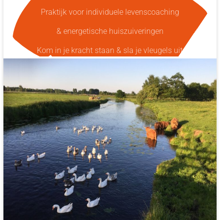
Praktijk voor individuele levenscoaching
& energetische huiszuiveringen
Kom in je kracht staan & sla je vleugels uit