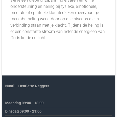
Wil je een diepe ontspanning ervaren en wil je
ondersteuning en heling bij fysieke, emotionele,
mentale of spirituele klachten? Een meervoudige
merkaba heling werkt door op alle niveaus die in
verbinding staan met je klacht. Tijdens de heling is
er een constante stroom van helende energieën van
Gods liefde en licht.
Nunti – Henriette Neggers
Maandag 09:00 - 18:00
Dinsdag 09:00 - 21:00