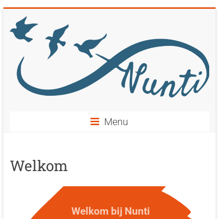
Menu
Welkom
Welkom bij Nunti