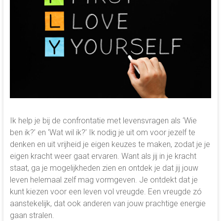
Ik help je bij de confrontatie met levensvragen als ‘Wie
ben ik?’ en ‘Wat wil ik?’ Ik nodig je uit om voor jezelf te
denken en uit vrijheid je eigen keuzes te maken, zodat je je
eigen kracht weer gaat ervaren. Want als jij in je kracht
staat, ga je mogelijkheden zien en ontdek je dat jij jouw
leven helemaal zelf mag vormgeven. Je ontdekt dat je
kunt kiezen voor een leven vol vreugde. Een vreugde zó
aanstekelijk, dat ook anderen van jouw prachtige energie
gaan stralen.