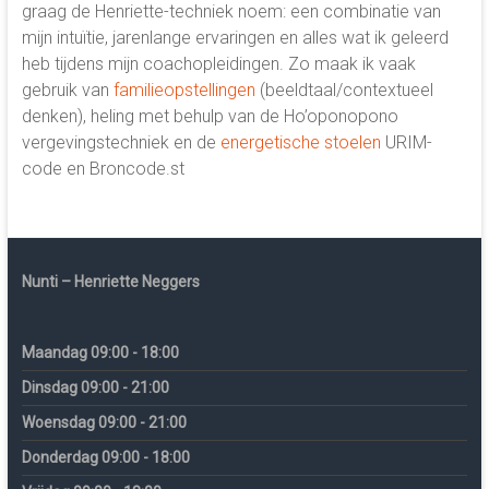
graag de Henriette-techniek noem: een combinatie van
mijn intuïtie, jarenlange ervaringen en alles wat ik geleerd
heb tijdens mijn coachopleidingen. Zo maak ik vaak
gebruik van
familieopstellingen
(beeldtaal/contextueel
denken), heling met behulp van de Ho’oponopono
vergevingstechniek en de
energetische stoelen
URIM-
code en Broncode.st
Nunti – Henriette Neggers
Maandag 09:00 - 18:00
Dinsdag 09:00 - 21:00
Woensdag 09:00 - 21:00
Donderdag 09:00 - 18:00