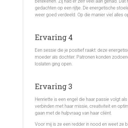
betekenen. Zij had er zelf veel aan gehad. Dat
gedachten op een rijtje. De energetische stoe
weer goed verdeeld. Op die manier viel alles op
Ervaring 4
Een sessie die je positief raakt: deze energetis
moeder als dochter. Patronen konden zodoend
loslaten ging open.
Ervaring 3
Henriette is een engel die haar passie volgt a
verbinden met haar missie, creativiteit en opt
gaan met de hulpvraag van haar cliënt.
Voor mij is ze een redder in nood en weet ze b