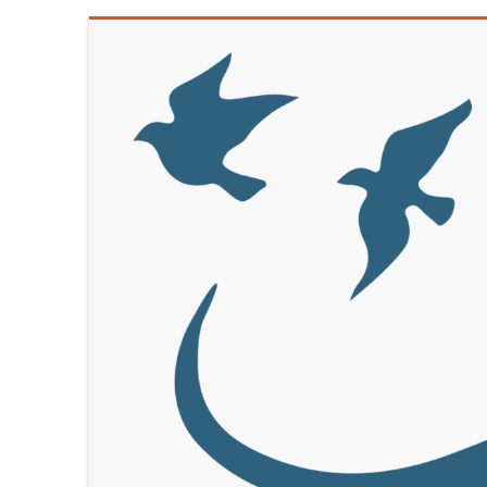
Ga
naar
inhoud