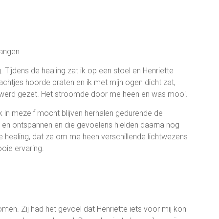
vangen.
. Tijdens de healing zat ik op een stoel en Henriette
zachtjes hoorde praten en ik met mijn ogen dicht zat,
 in werd gezet. Het stroomde door me heen en was mooi.
 in mezelf mocht blijven herhalen gedurende de
r en ontspannen en die gevoelens hielden daarna nog
e healing, dat ze om me heen verschillende lichtwezens
oie ervaring.
komen. Zij had het gevoel dat Henriette iets voor mij kon