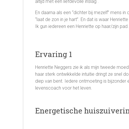
altijd met een liefdevolle inslag .
En daarna als een “dichter bij mezelf” mens in 
“laat de zon in je hart”. En dat is waar Henriette
Ik gun iedereen een Henriette op haar/zijn pad
Ervaring 1
Henriette Neggers zie ik als mijn tweede moed
haar sterk ontwikkelde intuïtie dringt ze snel do
diep van bent. Iedere ontmoeting is bijzonder en
levenscoach voor het leven.
Energetische huiszuiveri