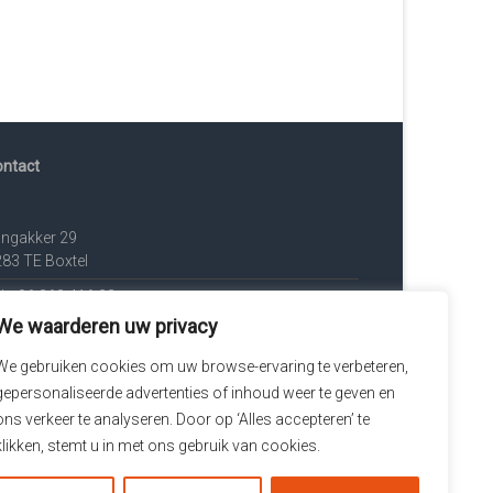
ontact
angakker 29
83 TE Boxtel
l. : 06 363 416 22
We waarderen uw privacy
il: info@nunt.nl
We gebruiken cookies om uw browse-ervaring te verbeteren,
lg mij op LinkedIn
gepersonaliseerde advertenties of inhoud weer te geven en
ons verkeer te analyseren. Door op ‘Alles accepteren’ te
klikken, stemt u in met ons gebruik van cookies.