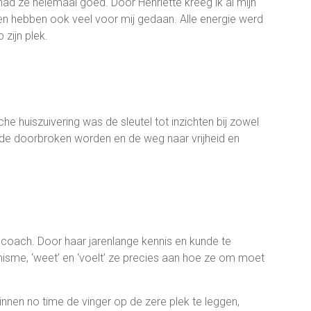
 had ze helemaal goed. Door Henriette kreeg ik al mijn
len hebben ook veel voor mij gedaan. Alle energie werd
 zijn plek.
che huiszuivering was de sleutel tot inzichten bij zowel
e doorbroken worden en de weg naar vrijheid en
ls coach. Door haar jarenlange kennis en kunde te
imisme, ‘weet’ en ‘voelt’ ze precies aan hoe ze om moet
innen no time de vinger op de zere plek te leggen,