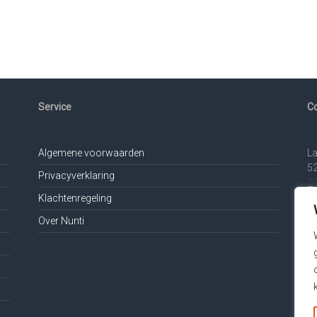
Service
C
Algemene voorwaarden
L
52
Privacyverklaring
Te
Klachtenregeling
Ma
Over Nunti
Vo