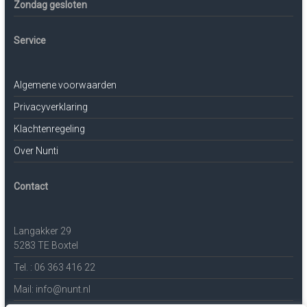
Zondag gesloten
Service
Algemene voorwaarden
Privacyverklaring
Klachtenregeling
Over Nunti
Contact
Langakker 29
5283 TE Boxtel
Tel. : 06 363 416 22
Mail: info@nunt.nl