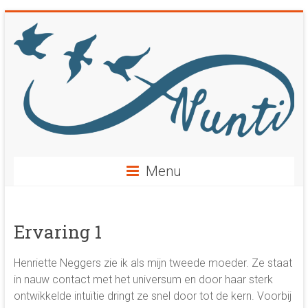
Ga
naar
inhoud
Menu
Ervaring 1
Henriette Neggers zie ik als mijn tweede moeder. Ze staat
in nauw contact met het universum en door haar sterk
ontwikkelde intuïtie dringt ze snel door tot de kern. Voorbij