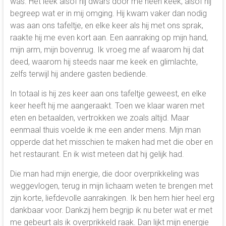
was. Het leek alsof hij dwars door me heen keek, alsof hij
begreep wat er in mij omging. Hij kwam vaker dan nodig
was aan ons tafeltje, en elke keer als hij met ons sprak,
raakte hij me even kort aan. Een aanraking op mijn hand,
mijn arm, mijn bovenrug. Ik vroeg me af waarom hij dat
deed, waarom hij steeds naar me keek en glimlachte,
zelfs terwijl hij andere gasten bediende.
In totaal is hij zes keer aan ons tafeltje geweest, en elke
keer heeft hij me aangeraakt. Toen we klaar waren met
eten en betaalden, vertrokken we zoals altijd. Maar
eenmaal thuis voelde ik me een ander mens. Mijn man
opperde dat het misschien te maken had met die ober en
het restaurant. En ik wist meteen dat hij gelijk had.
Die man had mijn energie, die door overprikkeling was
weggevlogen, terug in mijn lichaam weten te brengen met
zijn korte, liefdevolle aanrakingen. Ik ben hem hier heel erg
dankbaar voor. Dankzij hem begrijp ik nu beter wat er met
me gebeurt als ik overprikkeld raak. Dan lijkt mijn energie