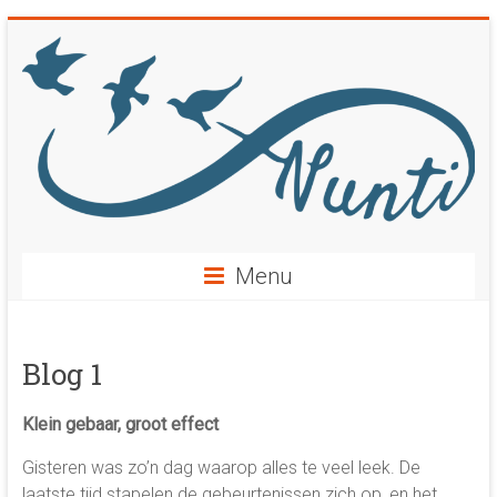
Ga
naar
inhoud
Menu
Blog 1
Klein gebaar, groot effect
Gisteren was zo’n dag waarop alles te veel leek. De
laatste tijd stapelen de gebeurtenissen zich op, en het